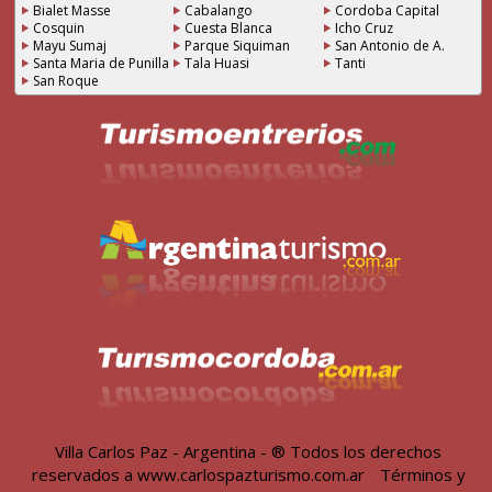
Bialet Masse
Cabalango
Cordoba Capital
Cosquin
Cuesta Blanca
Icho Cruz
Mayu Sumaj
Parque Siquiman
San Antonio de A.
Santa Maria de Punilla
Tala Huasi
Tanti
San Roque
Villa Carlos Paz - Argentina - ® Todos los derechos
reservados a
www.carlospazturismo.com.ar
-
Términos y