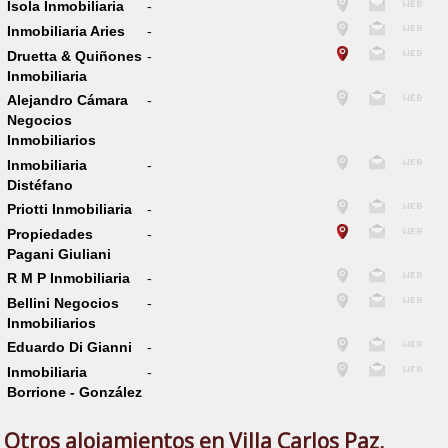
Isola Inmobiliaria
-
Inmobiliaria Aries
-
Druetta & Quiñones
-
Inmobiliaria
Alejandro Cámara
-
Negocios
Inmobiliarios
Inmobiliaria
-
Distéfano
Priotti Inmobiliaria
-
Propiedades
-
Pagani Giuliani
R M P Inmobiliaria
-
Bellini Negocios
-
Inmobiliarios
Eduardo Di Gianni
-
Inmobiliaria
-
Borrione - González
Otros alojamientos en Villa Carlos Paz,